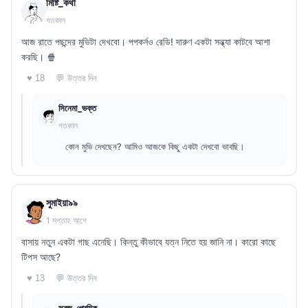
মিষ্টি_কথা
গতকাল
আজ রাতে পছন্দের মুভিটা দেখবো। পপকর্নও রেডি! দারুণ একটা সন্ধ্যা কাটবে আশা
করছি। 🍿
💬 উত্তর দিন
♥ 18
সিনেমা_ভক্ত
গতকাল
কোন মুভি দেখছেন? আমিও আজকে কিছু একটা দেখবো ভাবছি।
সুমাইয়া৯৯
1 সপ্তাহ আগে
বাসায় নতুন একটা গাছ এনেছি। কিন্তু কীভাবে যত্ন নিতে হয় জানি না। কারো কাছে
টিপস আছে?
💬 উত্তর দিন
♥ 13
সবুজ_প্রেমিক