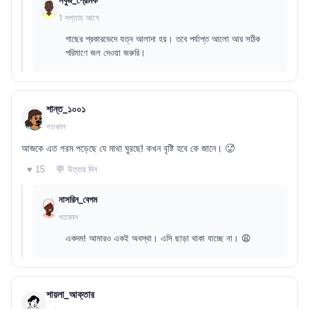
1 সপ্তাহ আগে
গাছের প্রকারভেদে যত্ন আলাদা হয়। তবে পর্যাপ্ত আলো আর সঠিক
পরিমাণে জল দেওয়া জরুরি।
শান্ত_১০০১
গতকাল
আজকে এত গরম পড়েছে যে মাথা ঘুরছে! কখন বৃষ্টি হবে কে জানে। 🥵
💬 উত্তর দিন
♥ 15
নাসরিন_বেগম
গতকাল
একদম! আমারও একই অবস্থা। এসি ছাড়া থাকা যাচ্ছে না। 😩
শায়লা_আক্তার