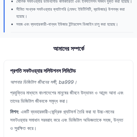
মৌলিক সফটওয়্যার ডাউনলোড কার্যকারিতা এবং ইনস্টলেশন সমর্থন যুক্ত করা হয়েছে।
সীমিত সংখ্যক সফটওয়্যার ক্যাটাগরি (যেমন: ইউটিলিটি, ব্রাউজার) উপলব্ধ করা
হয়েছে।
সহজ এবং ব্যবহারকারী-বান্ধব ইউজার ইন্টারফেস ডিজাইন চালু করা হয়েছে।
আমাদের সম্পর্কে
প্রগতি সফটওয়্যার সলিউশনস লিমিটেড
আপনার ডিজিটাল জীবনের সঙ্গী, ba999।
প্রযুক্তির মাধ্যমে বাংলাদেশের মানুষের জীবনে উদ্ভাবন ও আনন্দ আনা এবং
তাদের ডিজিটাল জীবনকে সমৃদ্ধ করা।
মিশন:
একটি ব্যবহারকারী-কেন্দ্রিক প্ল্যাটফর্ম তৈরি করা যা উচ্চ-মানের
সফটওয়্যার সমাধান সরবরাহ করে এবং ডিজিটাল অভিজ্ঞতাকে সহজ, উন্নত
ও সুরক্ষিত করে।