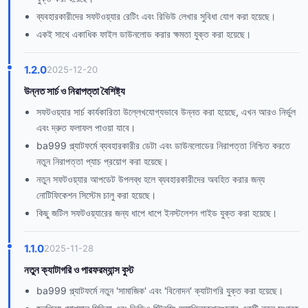
ব্যবহারকারীদের সফটওয়্যার রেটিং এবং রিভিউ লেখার সুবিধা যোগ করা হয়েছে।
একই সাথে একাধিক ফাইল ডাউনলোড করার ক্ষমতা যুক্ত করা হয়েছে।
1.2.0
2025-12-20
উন্নত সার্চ ও নিরাপত্তা বৈশিষ্ট্য
সফটওয়্যার সার্চ কার্যকারিতা উল্লেখযোগ্যভাবে উন্নত করা হয়েছে, এখন আরও নির্ভুল
এবং দ্রুত ফলাফল পাওয়া যাবে।
ba999 প্ল্যাটফর্মে ব্যবহারকারীর ডেটা এবং ডাউনলোডের নিরাপত্তা নিশ্চিত করতে
নতুন নিরাপত্তা প্যাচ প্রয়োগ করা হয়েছে।
নতুন সফটওয়্যার আপডেট উপলব্ধ হলে ব্যবহারকারীদের অবহিত করার জন্য
নোটিফিকেশন সিস্টেম চালু করা হয়েছে।
কিছু জটিল সফটওয়্যারের জন্য ধাপে ধাপে ইনস্টলেশন গাইড যুক্ত করা হয়েছে।
1.1.0
2025-11-28
নতুন ক্যাটাগরি ও পারফরম্যান্স বুস্ট
ba999 প্ল্যাটফর্মে নতুন 'সামাজিক' এবং 'বিনোদন' ক্যাটাগরি যুক্ত করা হয়েছে।