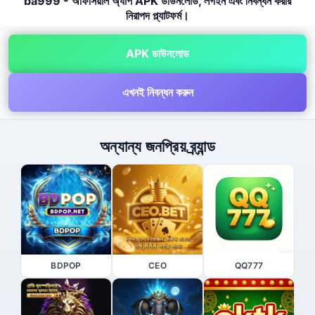
ba999 - অফিসিয়াল অ্যাপ APK ডাউনলোড, লগইন এবং নিবন্ধন করার
নিরাপদ প্ল্যাটফর্ম।
APK ডাউনলোড
এখনই নিবন্ধন করুন
অন্যান্য জনপ্রিয় ব্র্যান্ড
BDPOP
CEO
QQ777