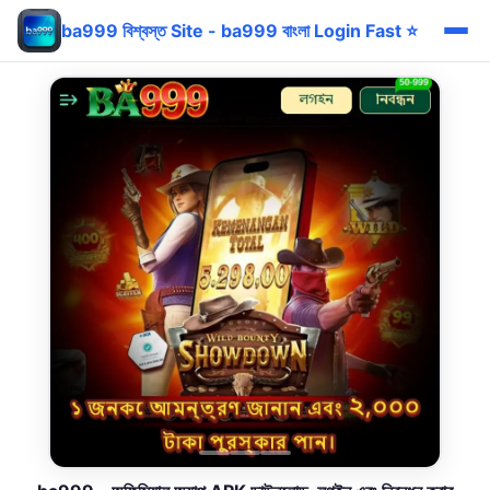
ba999 বিশ্বস্ত Site - ba999 বাংলা Login Fast ⭐