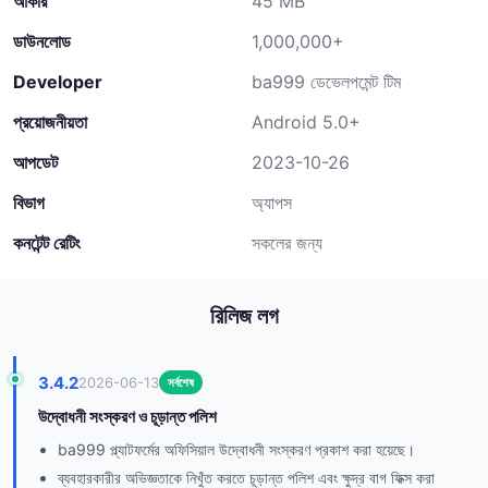
আকার
45 MB
ডাউনলোড
1,000,000+
Developer
ba999 ডেভেলপমেন্ট টিম
প্রয়োজনীয়তা
Android 5.0+
আপডেট
2023-10-26
বিভাগ
অ্যাপস
কনটেন্ট রেটিং
সকলের জন্য
রিলিজ লগ
3.4.2
2026-06-13
সর্বশেষ
উদ্বোধনী সংস্করণ ও চূড়ান্ত পলিশ
ba999 প্ল্যাটফর্মের অফিসিয়াল উদ্বোধনী সংস্করণ প্রকাশ করা হয়েছে।
ব্যবহারকারীর অভিজ্ঞতাকে নিখুঁত করতে চূড়ান্ত পলিশ এবং ক্ষুদ্র বাগ ফিক্স করা