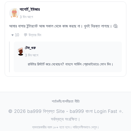
সাপোর্ট_ইউজার
3 দিন আগে
আমার বাসার ইন্টারনেট আজ সকাল থেকে কাজ করছে না। খুবই বিরক্ত লাগছে। 🤔
💬 উত্তর দিন
♥ 10
টেক_গুরু
3 দিন আগে
রাউটার রিস্টার্ট করে দেখেছেন? নাহলে সার্ভিস প্রোভাইডারে ফোন দিন।
শর্তাবলী
গোপনীয়তা নীতি
© 2026 ba999 বিশ্বস্ত Site - ba999 বাংলা Login Fast ⭐.
সর্বস্বত্ব সংরক্ষিত।
ব্যবহারকারীর বয়স ১৮+ হতে হবে। দায়িত্বশীলভাবে খেলুন।