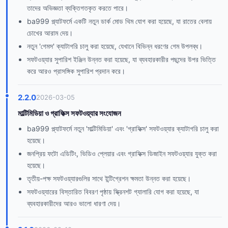
তাদের অভিজ্ঞতা ব্যক্তিগতকৃত করতে পারে।
ba999 প্ল্যাটফর্মে একটি নতুন ডার্ক মোড থিম যোগ করা হয়েছে, যা রাতের বেলায়
চোখের আরাম দেয়।
নতুন 'গেমস' ক্যাটাগরি চালু করা হয়েছে, যেখানে বিভিন্ন ধরণের গেম উপলব্ধ।
সফটওয়্যার সুপারিশ ইঞ্জিন উন্নত করা হয়েছে, যা ব্যবহারকারীর পছন্দের উপর ভিত্তি
করে আরও প্রাসঙ্গিক সুপারিশ প্রদান করে।
2.2.0
2026-03-05
মাল্টিমিডিয়া ও গ্রাফিক্স সফটওয়্যার সংযোজন
ba999 প্ল্যাটফর্মে নতুন 'মাল্টিমিডিয়া' এবং 'গ্রাফিক্স' সফটওয়্যার ক্যাটাগরি চালু করা
হয়েছে।
জনপ্রিয় ফটো এডিটিং, ভিডিও প্লেয়ার এবং গ্রাফিক্স ডিজাইন সফটওয়্যার যুক্ত করা
হয়েছে।
তৃতীয়-পক্ষ সফটওয়্যারগুলির সাথে ইন্টিগ্রেশন ক্ষমতা উন্নত করা হয়েছে।
সফটওয়্যারের বিস্তারিত বিবরণ পৃষ্ঠায় স্ক্রিনশট গ্যালারি যোগ করা হয়েছে, যা
ব্যবহারকারীদের আরও ভালো ধারণা দেয়।