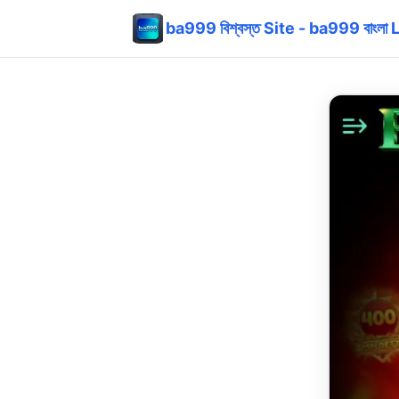
ba999 বিশ্বস্ত Site - ba999 বাংলা