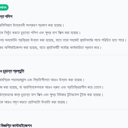
সর্বশেষ
ান্ত পলিশ
অফিসিয়াল উদ্বোধনী সংস্করণ প্রকাশ করা হয়েছে।
ে নিখুঁত করতে চূড়ান্ত পলিশ এবং ক্ষুদ্র বাগ ফিক্স করা হয়েছে।
ন্য অনবোর্ডিং প্রক্রিয়া উন্নত করা হয়েছে, যাতে তারা সহজেই প্ল্যাটফর্মের সাথে পরিচিত হতে পারে।
ের অপ্টিমাইজেশন করা হয়েছে, যাতে প্ল্যাটফর্মটি সর্বোচ্চ কার্যকারিতা প্রদান করে।
 চূড়ান্ত প্রস্তুতি
সামগ্রিক পারফরম্যান্স এবং স্থিতিশীলতা আরও উন্নত করা হয়েছে।
াইজ করা হয়েছে, যা অ্যাপ্লিকেশনকে আরও দ্রুত এবং প্রতিক্রিয়াশীল করে তোলে।
ল উদ্বোধনের জন্য চূড়ান্ত বাগ ফিক্স এবং ক্ষুদ্র ইউজার ইন্টারফেস টুইক করা হয়েছে।
তাকে আরও মসৃণ করতে ছোটখাটো উন্নতি করা হয়েছে।
 বিজ্ঞপ্তি কাস্টমাইজেশন