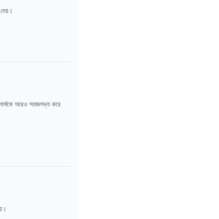
 দেয়।
্যাটফর্মকে আরও সহজলভ্য করে
য়।