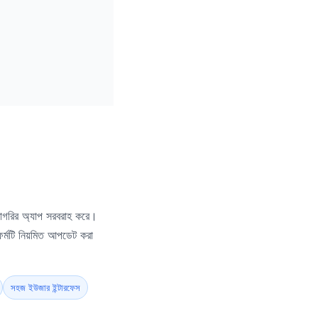
াটাগরির অ্যাপ সরবরাহ করে।
টফর্মটি নিয়মিত আপডেট করা
সহজ ইউজার ইন্টারফেস