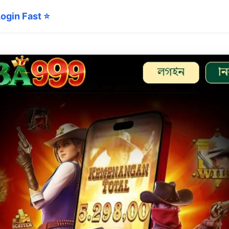
 Login Fast ⭐