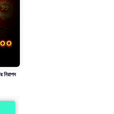
র নিরাপদ