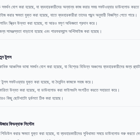
ড সমর্থন যোগ করা হয়েছে, যা ব্যবহারকারীদের অন্যান্য কাজ করার সময় সফটওয়্যার ডাউনলোড করতে
মাইজ করার ক্ষমতা যুক্ত করা হয়েছে, যাতে ব্যবহারকারীরা তাদের পছন্দ অনুযায়ী বিজ্ঞপ্তি পেতে পারে।
লোডিং স্ক্রিন উন্নত করা হয়েছে, যা আরও মসৃণ অভিজ্ঞতা প্রদান করে।
র জন্য সামঞ্জস্যতা বাড়ানো হয়েছে এবং পারফরম্যান্স অপ্টিমাইজ করা হয়েছে।
তুন টুলস
াধিক আঞ্চলিক ভাষা সমর্থন যোগ করা হয়েছে, যা বিশ্বের বিভিন্ন অঞ্চলের ব্যবহারকারীদের জন্য প্ল
ুলস সফটওয়্যার যুক্ত করা হয়েছে, যা দৈনন্দিন কাজকে সহজ করে।
র্যকারিতা উন্নত করা হয়েছে, যা ডাউনলোড করা ফাইলগুলি সংগঠিত করতে সহায়তা করে।
আরও কিছু ছোটখাটো দুর্বলতা ঠিক করা হয়েছে।
জার ফিডব্যাক সিস্টেম
িডিউল করার ক্ষমতা যুক্ত করা হয়েছে, যা ব্যবহারকারীদের সুবিধামত সময়ে ডাউনলোড শুরু করতে দে