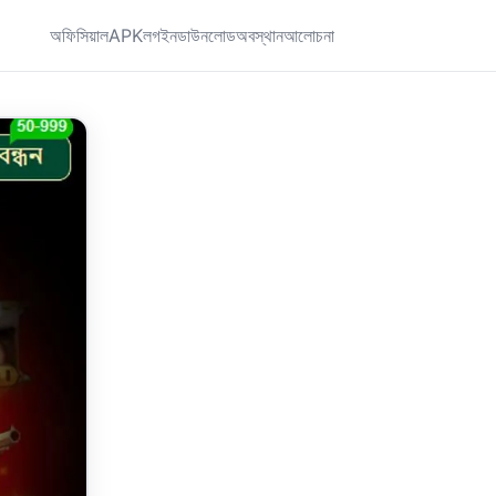
অফিসিয়াল
APK
লগইন
ডাউনলোড
অবস্থান
আলোচনা