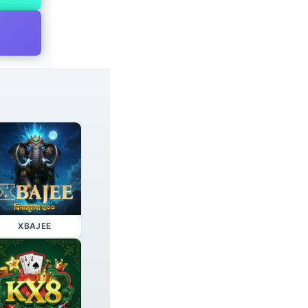
XBAJEE