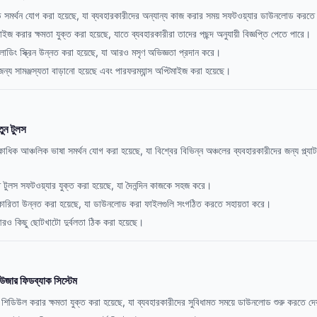
ড সমর্থন যোগ করা হয়েছে, যা ব্যবহারকারীদের অন্যান্য কাজ করার সময় সফটওয়্যার ডাউনলোড করতে
মাইজ করার ক্ষমতা যুক্ত করা হয়েছে, যাতে ব্যবহারকারীরা তাদের পছন্দ অনুযায়ী বিজ্ঞপ্তি পেতে পারে।
লোডিং স্ক্রিন উন্নত করা হয়েছে, যা আরও মসৃণ অভিজ্ঞতা প্রদান করে।
র জন্য সামঞ্জস্যতা বাড়ানো হয়েছে এবং পারফরম্যান্স অপ্টিমাইজ করা হয়েছে।
তুন টুলস
াধিক আঞ্চলিক ভাষা সমর্থন যোগ করা হয়েছে, যা বিশ্বের বিভিন্ন অঞ্চলের ব্যবহারকারীদের জন্য প্ল
ুলস সফটওয়্যার যুক্ত করা হয়েছে, যা দৈনন্দিন কাজকে সহজ করে।
র্যকারিতা উন্নত করা হয়েছে, যা ডাউনলোড করা ফাইলগুলি সংগঠিত করতে সহায়তা করে।
আরও কিছু ছোটখাটো দুর্বলতা ঠিক করা হয়েছে।
জার ফিডব্যাক সিস্টেম
িডিউল করার ক্ষমতা যুক্ত করা হয়েছে, যা ব্যবহারকারীদের সুবিধামত সময়ে ডাউনলোড শুরু করতে দে