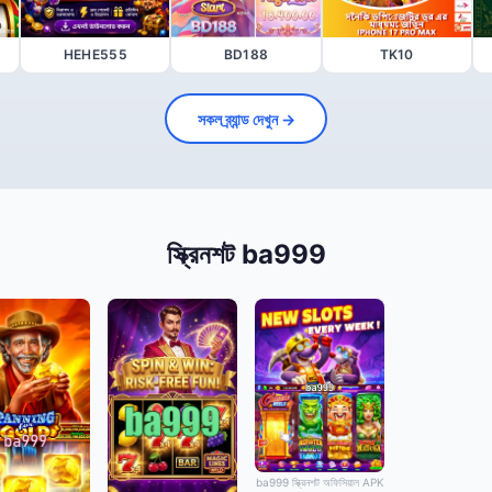
HEHE555
BD188
TK10
সকল ব্র্যান্ড দেখুন →
স্ক্রিনশট ba999
ba999 স্ক্রিনশট অফিসিয়াল APK