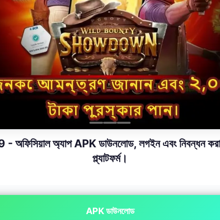
 অফিসিয়াল অ্যাপ APK ডাউনলোড, লগইন এবং নিবন্ধন করা
প্ল্যাটফর্ম।
APK ডাউনলোড