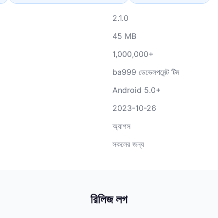
2.1.0
45 MB
1,000,000+
ba999 ডেভেলপমেন্ট টিম
Android 5.0+
2023-10-26
অ্যাপস
সকলের জন্য
রিলিজ লগ