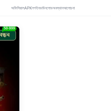
অফিসিয়াল
APK
লগইন
ডাউনলোড
অবস্থান
আলোচনা