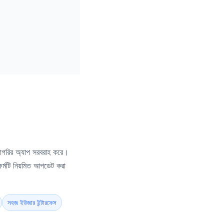
াটাগরির অ্যাপ সরবরাহ করে।
টফর্মটি নিয়মিত আপডেট করা
সহজ ইউজার ইন্টারফেস