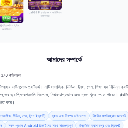
ba999 Preview - অফিসিয়াল
ডাউনলোড
 স্ক্রিনশট - APK
অফিসিয়াল
আমাদের সম্পর্কে
370 পর্যালোচনা
য়্যার ডাউনলোড প্ল্যাটফর্ম। এটি সামাজিক, ভিডিও, টুলস, গেম, শিক্ষা সহ বিভিন্ন ক্য
পছন্দের অ্যাপ্লিকেশনগুলি নিরাপদে, নির্ভরযোগ্যভাবে এবং দ্রুত খুঁজে পেতে পারেন। প্ল্যা
শ্চিত করে।
 (সামাজিক, ভিডিও, গেম, টুলস ইত্যাদি)
দ্রুত এবং নিরাপদ ডাউনলোড
নিয়মিত সফটওয়্যার আপডেট
শন
সকল প্রধান Android ডিভাইসের সাথে সামঞ্জস্যপূর্ণ
বিস্তারিত অ্যাপ তথ্য এবং স্ক্রিনশট