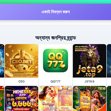
এখনই নিবন্ধন করুন
অন্যান্য জনপ্রিয় ব্র্যান্ড
CEO
QQ777
JETA9