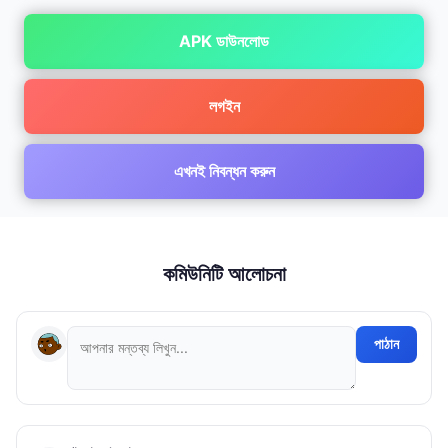
APK ডাউনলোড
লগইন
এখনই নিবন্ধন করুন
কমিউনিটি আলোচনা
পাঠান