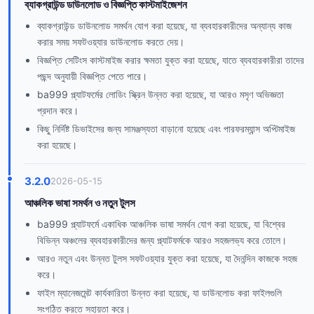
ব্যাকগ্রাউন্ড ডাউনলোড ও বিজ্ঞপ্তি কাস্টমাইজেশন
ব্যাকগ্রাউন্ড ডাউনলোড সমর্থন যোগ করা হয়েছে, যা ব্যবহারকারীদের অন্যান্য কাজ
করার সময় সফটওয়্যার ডাউনলোড করতে দেয়।
বিজ্ঞপ্তি সেটিংস কাস্টমাইজ করার ক্ষমতা যুক্ত করা হয়েছে, যাতে ব্যবহারকারীরা তাদের
পছন্দ অনুযায়ী বিজ্ঞপ্তি পেতে পারে।
ba999 প্ল্যাটফর্মের লোডিং স্ক্রিন উন্নত করা হয়েছে, যা আরও মসৃণ অভিজ্ঞতা
প্রদান করে।
কিছু নির্দিষ্ট ডিভাইসের জন্য সামঞ্জস্যতা বাড়ানো হয়েছে এবং পারফরম্যান্স অপ্টিমাইজ
করা হয়েছে।
3.2.0
2026-05-15
আঞ্চলিক ভাষা সমর্থন ও নতুন টুলস
ba999 প্ল্যাটফর্মে একাধিক আঞ্চলিক ভাষা সমর্থন যোগ করা হয়েছে, যা বিশ্বের
বিভিন্ন অঞ্চলের ব্যবহারকারীদের জন্য প্ল্যাটফর্মকে আরও সহজলভ্য করে তোলে।
আরও নতুন এবং উন্নত টুলস সফটওয়্যার যুক্ত করা হয়েছে, যা দৈনন্দিন কাজকে সহজ
করে।
ফাইল ম্যানেজমেন্ট কার্যকারিতা উন্নত করা হয়েছে, যা ডাউনলোড করা ফাইলগুলি
সংগঠিত করতে সহায়তা করে।