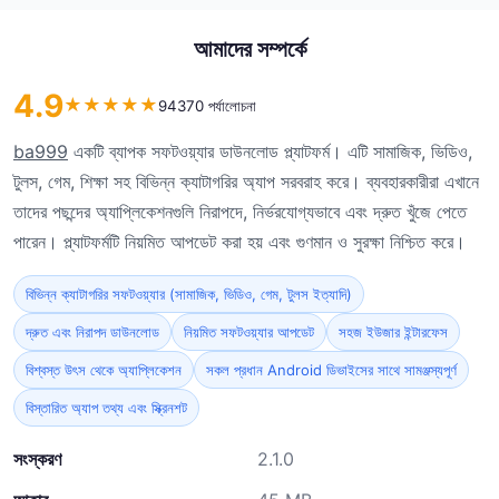
আমাদের সম্পর্কে
4.9
★
★
★
★
★
94370 পর্যালোচনা
ba999
একটি ব্যাপক সফটওয়্যার ডাউনলোড প্ল্যাটফর্ম। এটি সামাজিক, ভিডিও,
টুলস, গেম, শিক্ষা সহ বিভিন্ন ক্যাটাগরির অ্যাপ সরবরাহ করে। ব্যবহারকারীরা এখানে
তাদের পছন্দের অ্যাপ্লিকেশনগুলি নিরাপদে, নির্ভরযোগ্যভাবে এবং দ্রুত খুঁজে পেতে
পারেন। প্ল্যাটফর্মটি নিয়মিত আপডেট করা হয় এবং গুণমান ও সুরক্ষা নিশ্চিত করে।
বিভিন্ন ক্যাটাগরির সফটওয়্যার (সামাজিক, ভিডিও, গেম, টুলস ইত্যাদি)
দ্রুত এবং নিরাপদ ডাউনলোড
নিয়মিত সফটওয়্যার আপডেট
সহজ ইউজার ইন্টারফেস
বিশ্বস্ত উৎস থেকে অ্যাপ্লিকেশন
সকল প্রধান Android ডিভাইসের সাথে সামঞ্জস্যপূর্ণ
বিস্তারিত অ্যাপ তথ্য এবং স্ক্রিনশট
সংস্করণ
2.1.0