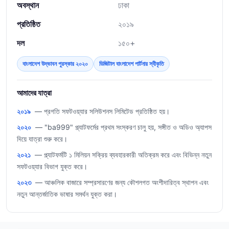
অবস্থান
ঢাকা
প্রতিষ্ঠিত
২০১৯
দল
১৫০+
বাংলাদেশ উদ্ভাবন পুরস্কার ২০২০
ডিজিটাল বাংলাদেশ পার্টনার স্বীকৃতি
আমাদের যাত্রা
২০১৯
— প্রগতি সফটওয়্যার সলিউশনস লিমিটেড প্রতিষ্ঠিত হয়।
২০২০
— "ba999" প্ল্যাটফর্মের প্রথম সংস্করণ চালু হয়, সঙ্গীত ও অডিও অ্যাপস
দিয়ে যাত্রা শুরু করে।
২০২১
— প্ল্যাটফর্মটি ১ মিলিয়ন সক্রিয় ব্যবহারকারী অতিক্রম করে এবং বিভিন্ন নতুন
সফটওয়্যার বিভাগ যুক্ত করে।
২০২৩
— আঞ্চলিক বাজারে সম্প্রসারণের জন্য কৌশলগত অংশীদারিত্ব স্থাপন এবং
নতুন আন্তর্জাতিক ভাষার সমর্থন যুক্ত করা।