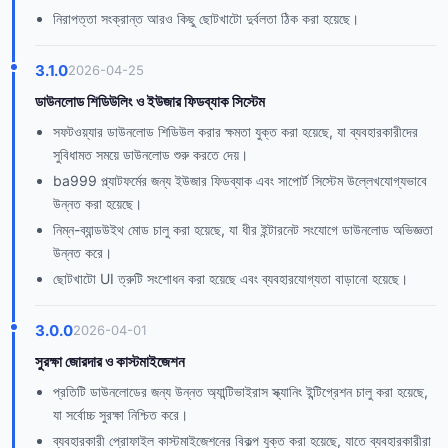
নিরাপত্তা সংক্রান্ত আরও কিছু ছোটখাটো দুর্বলতা ঠিক করা হয়েছে।
3.1.0
2026-04-25
ডাউনলোড শিডিউলিং ও ইউজার ফিডব্যাক সিস্টেম
সফটওয়্যার ডাউনলোড শিডিউল করার ক্ষমতা যুক্ত করা হয়েছে, যা ব্যবহারকারীদের
সুবিধামত সময়ে ডাউনলোড শুরু করতে দেয়।
ba999 প্ল্যাটফর্মের জন্য ইউজার ফিডব্যাক এবং সাপোর্ট সিস্টেম উল্লেখযোগ্যভাবে
উন্নত করা হয়েছে।
নিম্ন-ব্যান্ডউইথ মোড চালু করা হয়েছে, যা ধীর ইন্টারনেট সংযোগে ডাউনলোড অভিজ্ঞতা
উন্নত করে।
ছোটখাটো UI ত্রুটি সংশোধন করা হয়েছে এবং ব্যবহারযোগ্যতা বাড়ানো হয়েছে।
3.0.0
2026-04-01
সুরক্ষা জোরদার ও কাস্টমাইজেশন
প্রতিটি ডাউনলোডের জন্য উন্নত অ্যান্টিভাইরাস স্ক্যানিং ইন্টিগ্রেশন চালু করা হয়েছে,
যা সর্বোচ্চ সুরক্ষা নিশ্চিত করে।
ব্যবহারকারী প্রোফাইল কাস্টমাইজেশনের বিকল্প যুক্ত করা হয়েছে, যাতে ব্যবহারকারীরা