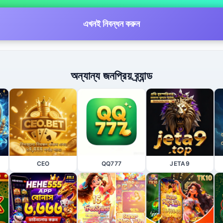
এখনই নিবন্ধন করুন
অন্যান্য জনপ্রিয় ব্র্যান্ড
CEO
QQ777
JETA9