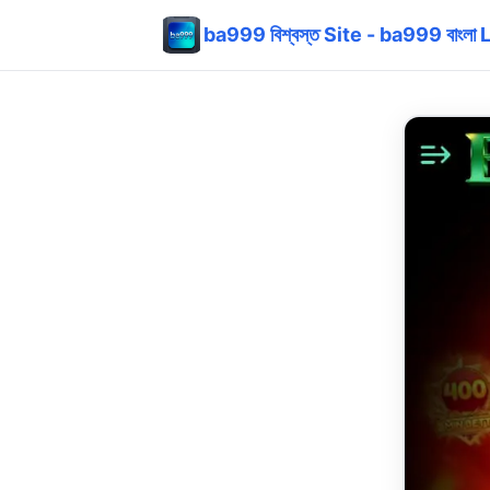
ba999 বিশ্বস্ত Site - ba999 বাংলা