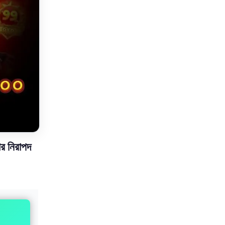
র নিরাপদ