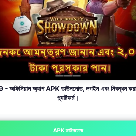
 অফিসিয়াল অ্যাপ APK ডাউনলোড, লগইন এবং নিবন্ধন করা
প্ল্যাটফর্ম।
APK ডাউনলোড