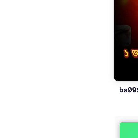
ba999 -