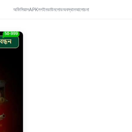
অফিসিয়াল
APK
লগইন
ডাউনলোড
অবস্থান
আলোচনা