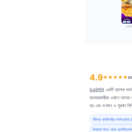
ba999
4.9
★
★
★
★
★
94
ba999
একটি ব্যাপক সফটও
ব্যবহারকারীরা এখানে তাদের 
হয় এবং গুণমান ও সুরক্ষা নি
বিভিন্ন ক্যাটাগরির সফটওয়্যার
বিশ্বস্ত উৎস থেকে অ্যাপ্লিকে