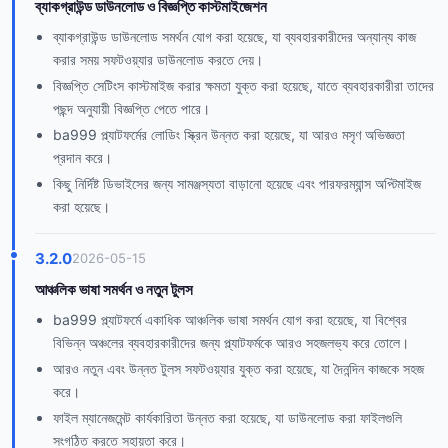
ব্যাকগ্রাউন্ড ডাউনলোড ও বিজ্ঞপ্তি কাস্টমাইজেশন
ব্যাকগ্রাউন্ড ডাউনলোড সমর্থন যোগ করা হয়েছে, যা ব্যবহারকারীদের অন্যান্য কাজ
করার সময় সফটওয়্যার ডাউনলোড করতে দেয়।
বিজ্ঞপ্তি সেটিংস কাস্টমাইজ করার ক্ষমতা যুক্ত করা হয়েছে, যাতে ব্যবহারকারীরা তাদের
পছন্দ অনুযায়ী বিজ্ঞপ্তি পেতে পারে।
ba999 প্ল্যাটফর্মের লোডিং স্ক্রিন উন্নত করা হয়েছে, যা আরও মসৃণ অভিজ্ঞতা
প্রদান করে।
কিছু নির্দিষ্ট ডিভাইসের জন্য সামঞ্জস্যতা বাড়ানো হয়েছে এবং পারফরম্যান্স অপ্টিমাইজ
করা হয়েছে।
3.2.0
2026-05-15
আঞ্চলিক ভাষা সমর্থন ও নতুন টুলস
ba999 প্ল্যাটফর্মে একাধিক আঞ্চলিক ভাষা সমর্থন যোগ করা হয়েছে, যা বিশ্বের
বিভিন্ন অঞ্চলের ব্যবহারকারীদের জন্য প্ল্যাটফর্মকে আরও সহজলভ্য করে তোলে।
আরও নতুন এবং উন্নত টুলস সফটওয়্যার যুক্ত করা হয়েছে, যা দৈনন্দিন কাজকে সহজ
করে।
ফাইল ম্যানেজমেন্ট কার্যকারিতা উন্নত করা হয়েছে, যা ডাউনলোড করা ফাইলগুলি
সংগঠিত করতে সহায়তা করে।