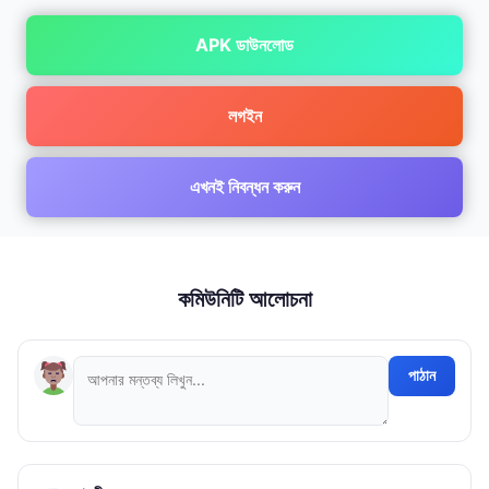
APK ডাউনলোড
লগইন
এখনই নিবন্ধন করুন
কমিউনিটি আলোচনা
পাঠান