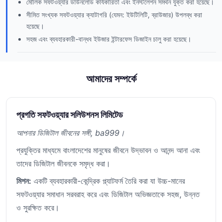
মৌলিক সফটওয়্যার ডাউনলোড কার্যকারিতা এবং ইনস্টলেশন সমর্থন যুক্ত করা হয়েছে।
সীমিত সংখ্যক সফটওয়্যার ক্যাটাগরি (যেমন: ইউটিলিটি, ব্রাউজার) উপলব্ধ করা
হয়েছে।
সহজ এবং ব্যবহারকারী-বান্ধব ইউজার ইন্টারফেস ডিজাইন চালু করা হয়েছে।
আমাদের সম্পর্কে
প্রগতি সফটওয়্যার সলিউশনস লিমিটেড
আপনার ডিজিটাল জীবনের সঙ্গী, ba999।
প্রযুক্তির মাধ্যমে বাংলাদেশের মানুষের জীবনে উদ্ভাবন ও আনন্দ আনা এবং
তাদের ডিজিটাল জীবনকে সমৃদ্ধ করা।
মিশন:
একটি ব্যবহারকারী-কেন্দ্রিক প্ল্যাটফর্ম তৈরি করা যা উচ্চ-মানের
সফটওয়্যার সমাধান সরবরাহ করে এবং ডিজিটাল অভিজ্ঞতাকে সহজ, উন্নত
ও সুরক্ষিত করে।