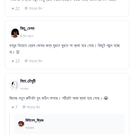
💬 উত্তর দিন
♥ 22
মিতু_বেগম
6 দিন আগে
বন্ধুর বিয়েতে ড্রেস কেনার জন্য ঘুরতে ঘুরতে পা ব্যথা হয়ে গেছে। কিছুই পছন্দ হচ্ছে
না। 👗
💬 উত্তর দিন
♥ 13
মিতা.চৌধুরী
গতকাল
জিমের নতুন রুটিনটা খুব কঠিন লাগছে। শরীরটা আজ ব্যথা হয়ে গেছে। 😭
💬 উত্তর দিন
♥ 7
ফিটনেস_ফ্রিক
গতকাল