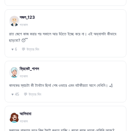
সজল_123
গতকাল
রাত জেগে কাজ করার পর সকালে আর উঠতে ইচ্ছে করে না। এই অভ্যাসটা কীভাবে
ছাড়বো? 😴
💬 উত্তর দিন
♥ 6
ক্রিকেট_পাগল
গতকাল
কালকের ম্যাচটা কী টানটান ছিল! শেষ ওভারে এমন নাটকীয়তা আগে দেখিনি। 🏏
💬 উত্তর দিন
♥ 45
আলিবাবা
গতকাল
সকালের নাস্তায় নতুন কিছু ট্রাই করতে চাচ্ছি। কারো কাছে ভালো রেসিপি আছে?