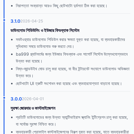
নিরাপত্তা সংক্রান্ত আরও কিছু ছোটখাটো দুর্বলতা ঠিক করা হয়েছে।
3.1.0
2026-04-25
ডাউনলোড শিডিউলিং ও ইউজার ফিডব্যাক সিস্টেম
সফটওয়্যার ডাউনলোড শিডিউল করার ক্ষমতা যুক্ত করা হয়েছে, যা ব্যবহারকারীদের
সুবিধামত সময়ে ডাউনলোড শুরু করতে দেয়।
ba999 প্ল্যাটফর্মের জন্য ইউজার ফিডব্যাক এবং সাপোর্ট সিস্টেম উল্লেখযোগ্যভাবে
উন্নত করা হয়েছে।
নিম্ন-ব্যান্ডউইথ মোড চালু করা হয়েছে, যা ধীর ইন্টারনেট সংযোগে ডাউনলোড অভিজ্ঞতা
উন্নত করে।
ছোটখাটো UI ত্রুটি সংশোধন করা হয়েছে এবং ব্যবহারযোগ্যতা বাড়ানো হয়েছে।
3.0.0
2026-04-01
সুরক্ষা জোরদার ও কাস্টমাইজেশন
প্রতিটি ডাউনলোডের জন্য উন্নত অ্যান্টিভাইরাস স্ক্যানিং ইন্টিগ্রেশন চালু করা হয়েছে,
যা সর্বোচ্চ সুরক্ষা নিশ্চিত করে।
ব্যবহারকারী প্রোফাইল কাস্টমাইজেশনের বিকল্প যুক্ত করা হয়েছে, যাতে ব্যবহারকারীরা