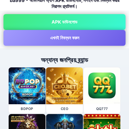
ba999 - অফিসিয়াল অ্যাপ APK ডাউনলোড, লগইন এবং নিবন্ধন করার
নিরাপদ প্ল্যাটফর্ম।
APK ডাউনলোড
এখনই নিবন্ধন করুন
অন্যান্য জনপ্রিয় ব্র্যান্ড
BDPOP
CEO
QQ777