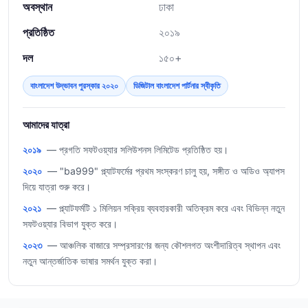
অবস্থান
ঢাকা
প্রতিষ্ঠিত
২০১৯
দল
১৫০+
বাংলাদেশ উদ্ভাবন পুরস্কার ২০২০
ডিজিটাল বাংলাদেশ পার্টনার স্বীকৃতি
আমাদের যাত্রা
২০১৯
— প্রগতি সফটওয়্যার সলিউশনস লিমিটেড প্রতিষ্ঠিত হয়।
২০২০
— "ba999" প্ল্যাটফর্মের প্রথম সংস্করণ চালু হয়, সঙ্গীত ও অডিও অ্যাপস
দিয়ে যাত্রা শুরু করে।
২০২১
— প্ল্যাটফর্মটি ১ মিলিয়ন সক্রিয় ব্যবহারকারী অতিক্রম করে এবং বিভিন্ন নতুন
সফটওয়্যার বিভাগ যুক্ত করে।
২০২৩
— আঞ্চলিক বাজারে সম্প্রসারণের জন্য কৌশলগত অংশীদারিত্ব স্থাপন এবং
নতুন আন্তর্জাতিক ভাষার সমর্থন যুক্ত করা।