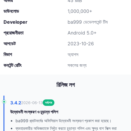
আকার
45 MB
ডাউনলোড
1,000,000+
Developer
ba999 ডেভেলপমেন্ট টিম
প্রয়োজনীয়তা
Android 5.0+
আপডেট
2023-10-26
বিভাগ
অ্যাপস
কনটেন্ট রেটিং
সকলের জন্য
রিলিজ লগ
3.4.2
2026-06-13
সর্বশেষ
উদ্বোধনী সংস্করণ ও চূড়ান্ত পলিশ
ba999 প্ল্যাটফর্মের অফিসিয়াল উদ্বোধনী সংস্করণ প্রকাশ করা হয়েছে।
ব্যবহারকারীর অভিজ্ঞতাকে নিখুঁত করতে চূড়ান্ত পলিশ এবং ক্ষুদ্র বাগ ফিক্স করা