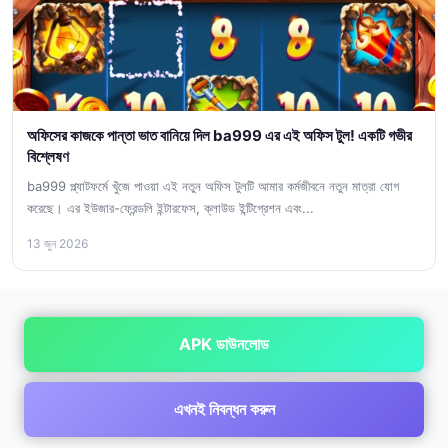
অফিসের কাজকে পান্তা ভাত বানিয়ে দিল ba999 এর এই অফিস টুল! একটি গভীর
বিশ্লেষণ
ba999 প্ল্যাটফর্মে খুঁজে পাওয়া এই নতুন অফিস টুলটি আমার কর্মজীবনে নতুন মাত্রা যোগ
করেছে। এর ইউজার-ফ্রেন্ডলি ইন্টারফেস, ক্লাউড ইন্টিগ্রেশন এবং...
13 জুন 2026
APK ডাউনলোড
এখনই নিবন্ধন করুন