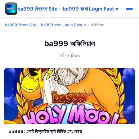
ba999 বিশ্বস্ত Site - ba999 বাংলা Login Fast ⭐
ba999 বিশ্বস্ত Site - ba999 বাংলা Login Fast ⭐
›
অফিসিয়াল
ba999 অফিসিয়াল
সর্বশেষ নিবন্ধ
ba999: একটি বিস্তারিত স্লট রিভিউ এবং গাইড