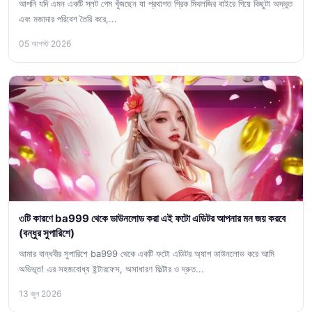
আপনি যদি এমন একটি স্লট গেম খুঁজছেন যা প্রথাগত গ্রিক মিথলজির বাইরে গিয়ে কিছুটা অদ্ভুত
এবং মজাদার পরিবেশ তৈরি করে,...
05 আগস্ট 2026
৩টি কারণে ba999 থেকে ডাউনলোড করা এই ফটো এডিটর আপনার মন জয় করবে
(বন্ধুর সুপারিশে)
আমার বান্ধবীর সুপারিশে ba999 থেকে একটি ফটো এডিটর অ্যাপ ডাউনলোড করে আমি
অভিভূত! এর সহজবোধ্য ইন্টারফেস, অসাধারণ ফিল্টার ও দ্রুত...
13 জুন 2026